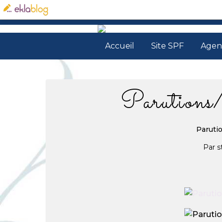
Accueil
Site SPF
Agen
Parutions
Paruti
Par s
26.