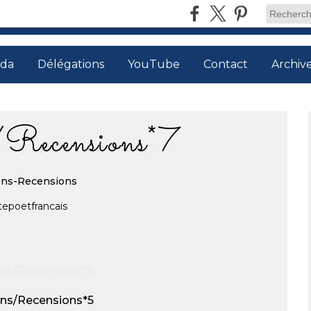
da
Délégations
YouTube
Contact
Archiv
/Recensions*7
ons-Recensions
tepoetfrancais
12.2017
…