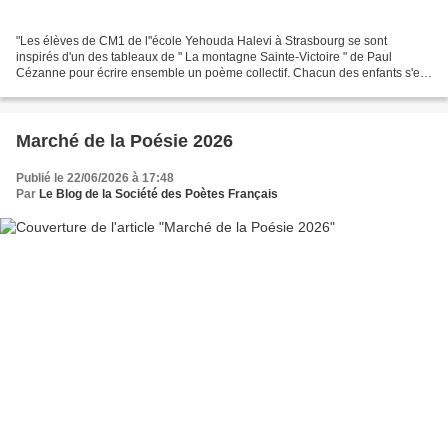
"Les élèves de CM1 de l''école Yehouda Halevi à Strasbourg se sont
inspirés d'un des tableaux de " La montagne Sainte-Victoire " de Paul
Cézanne pour écrire ensemble un poème collectif. Chacun des enfants s'est
fait poète en créant quelques vers ou une...
Marché de la Poésie 2026
Publié le 22/06/2026 à 17:48
Par
Le Blog de la Société des Poètes Français