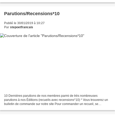
renseigner au siège, on ne peut indiquer le tarif...
Parutions/Recensions*10
Publié le 30/01/2019 à 10:27
Par
stepoetfrancais
10 Dernières parutions de nos membres parmi de très nombreuses
parutions à nos Éditions (recueils avec recensions*10) * Vous trouverez un
bulletin de commande sur notre site Pour commander un recueil, se
renseigner au siège, on ne peut indiquer le tarif...