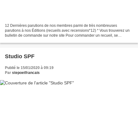
12 Dernières parutions de nos membres parmi de très nombreuses
parutions à nos Éditions (recueils avec recensions*12) * Vous trouverez un
bulletin de commande sur notre site Pour commander un recueil, se
renseigner au siège, on ne peut indiquer le tarif...
Studio SPF
Publié le 15/01/2020 à 09:19
Par
stepoetfrancais