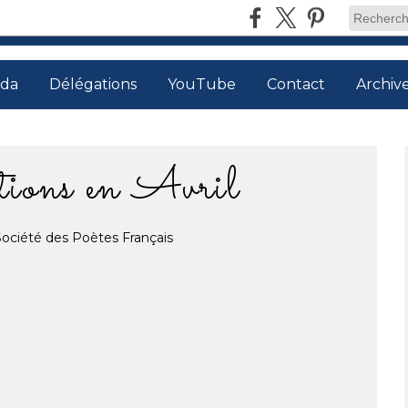
da
Délégations
YouTube
Contact
Archiv
ions en Avril
Société des Poètes Français
03.2026
…