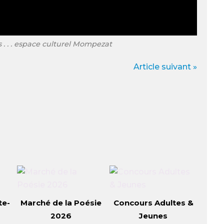
s . . . espace culturel Mompezat
Article suivant »
te-
Marché de la Poésie
Concours Adultes &
2026
Jeunes