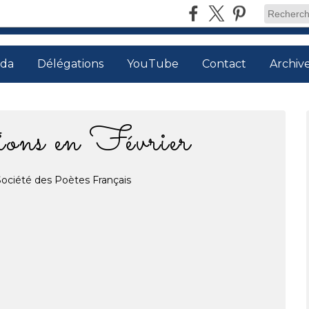
da
Délégations
YouTube
Contact
Archiv
ons en Février
Société des Poètes Français
02.2026
…